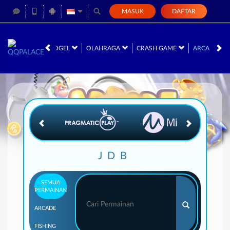
MASUK
DAFTAR
O
RACE
TOGEL
OLAHRAGA
CRASH GAME
ARCADE
JDB
SEMUA
PERMAINAN
ARCADE
FISHING