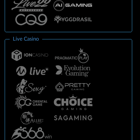
Live Casino