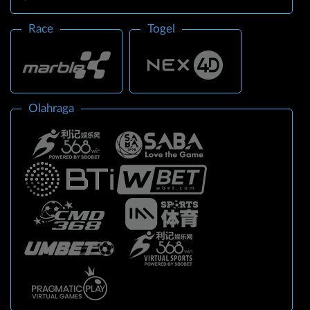
Race
Togel
Olahraga