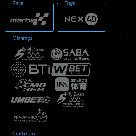
Race
Togel
Olahraga
Crash Game