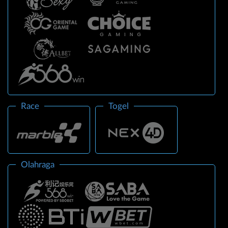
Race
Togel
Olahraga