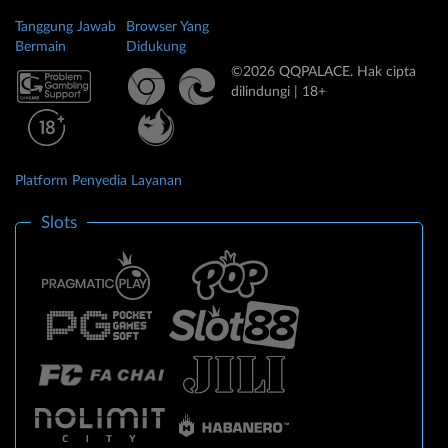
Tanggung Jawab
Browser Yang
Bermain
Didukung
©2026 QQPALACE. Hak cipta
dilindungi | 18+
Platform Penyedia Layanan
Slots