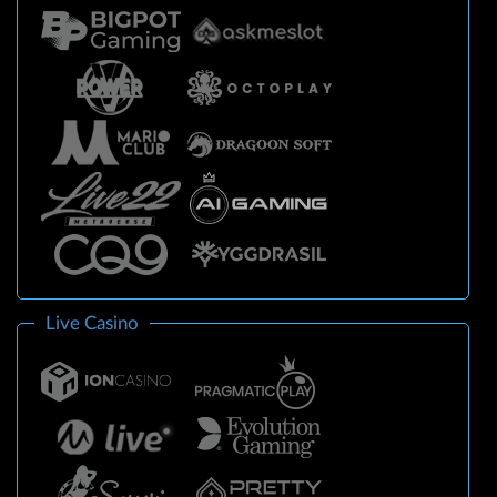
Live Casino