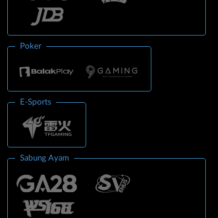
Poker
E-Sports
Sabung Ayam