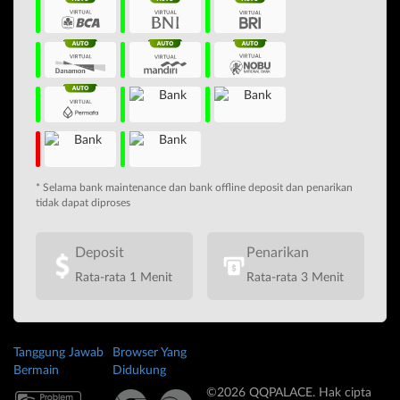
* Selama bank maintenance dan bank offline deposit dan penarikan
tidak dapat diproses
Deposit
Penarikan
Rata-rata 1 Menit
Rata-rata 3 Menit
Tanggung Jawab
Browser Yang
Bermain
Didukung
©2026 QQPALACE. Hak cipta