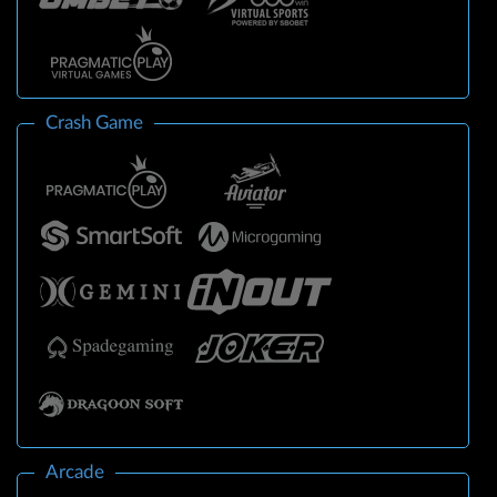
Crash Game
Arcade