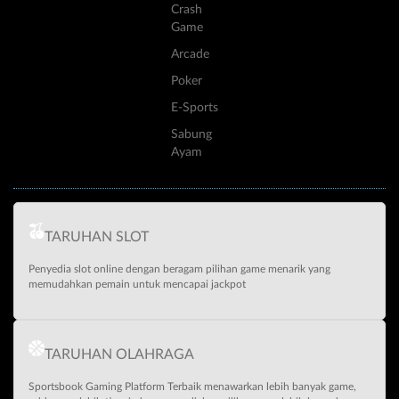
Crash
Game
Arcade
Poker
E-Sports
Sabung
Ayam
TARUHAN SLOT
Penyedia slot online dengan beragam pilihan game menarik yang
memudahkan pemain untuk mencapai jackpot
TARUHAN OLAHRAGA
Sportsbook Gaming Platform Terbaik menawarkan lebih banyak game,