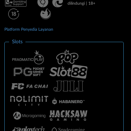
dilindungi | 18+
Platform Penyedia Layanan
Slots