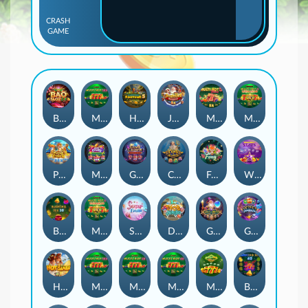
CRASH
GAME
Bao Slot 5X
Multi Hot 100
Habesha Fortune 5
Jingle Bell Bonanza
Multi Hot 5 Deluxe
Multi Hot 5 Super Wilds
Power Of Tiger
Multi Fruits Charging Wilds
Gems Crown Charging Wilds
Coins Of Atlantis
Foxy Hot 20
WildMultiStar
Burning Ice 10
Multi Hot 5 Burn Wilds
Sugar Fiesta
Dice Jungle
Gates Of Merlyn
Genie's Bonanza
HotSamba
Multi Hot 10
Multi Hot 20
Multi Hot 40
Multi Hot Ways
Burning Ice 40