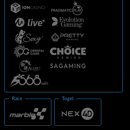
Race
Togel