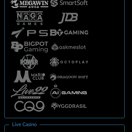
Live Casino