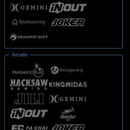
Arcade