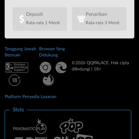
Deposit
Penarikan
Rata-rata 1 Menit
Rata-rata 3 Menit
Tanggung Jawab
Browser Yang
Bermain
Didukung
©2026 QQPALACE. Hak cipta
dilindungi | 18+
Platform Penyedia Layanan
Slots