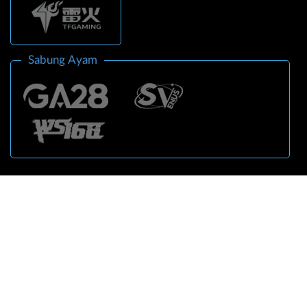
Sabung Ayam